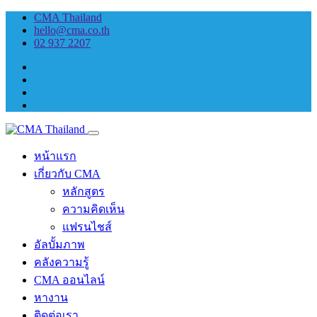
CMA Thailand
hello@cma.co.th
02 937 2207
หน้าแรก
เกี่ยวกับ CMA
หลักสูตร
ความคิดเห็น
แฟรนไชส์
อัลบั้มภาพ
คลังความรู้
CMA ออนไลน์
หางาน
ติดต่อเรา