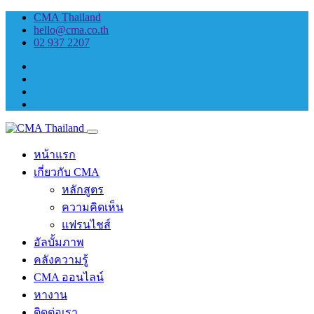
CMA Thailand
hello@cma.co.th
02 937 2207
หน้าแรก
เกี่ยวกับ CMA
หลักสูตร
ความคิดเห็น
แฟรนไชส์
อัลบั้มภาพ
คลังความรู้
CMA ออนไลน์
หางาน
ติดต่อเรา