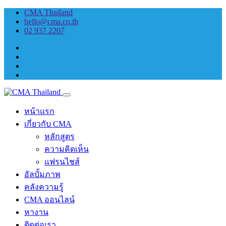
CMA Thailand
hello@cma.co.th
02 937 2207
หน้าแรก
เกี่ยวกับ CMA
หลักสูตร
ความคิดเห็น
แฟรนไชส์
อัลบั้มภาพ
คลังความรู้
CMA ออนไลน์
หางาน
ติดต่อเรา