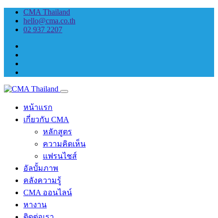
CMA Thailand
hello@cma.co.th
02 937 2207
หน้าแรก
เกี่ยวกับ CMA
หลักสูตร
ความคิดเห็น
แฟรนไชส์
อัลบั้มภาพ
คลังความรู้
CMA ออนไลน์
หางาน
ติดต่อเรา